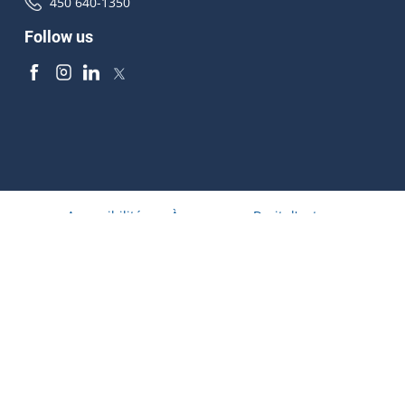
450 640-1350
Follow us
Accessibilité
À propos
Droit d'auteur
Médias
Plan du site
© Gouvernement du Québec 2026