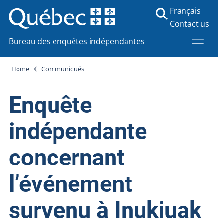
Français
Contact us
Bureau des enquêtes indépendantes
Home
Communiqués
Enquête
indépendante
concernant
l’événement
survenu à Inukjuak