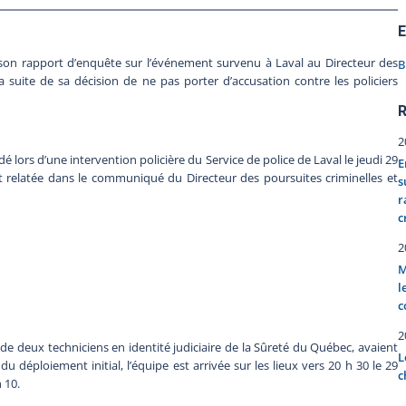
E
s son rapport d’enquête sur l’événement survenu à Laval au Directeur des
B
la suite de sa décision de ne pas porter d’accusation contre les policiers
R
2
lors d’une intervention policière du Service de police de Laval le jeudi 29
E
 relatée dans le communiqué du Directeur des poursuites criminelles et
s
r
c
2
M
l
c
2
de deux techniciens en identité judiciaire de la Sûreté du Québec, avaient
L
u déploiement initial, l’équipe est arrivée sur les lieux vers 20 h 30 le 29
c
 10.