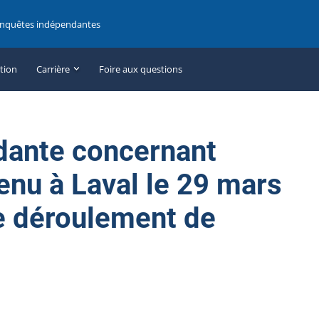
enquêtes indépendantes
ation
Carrière
Foire aux questions
dante concernant
enu à Laval le 29 mars
le déroulement de