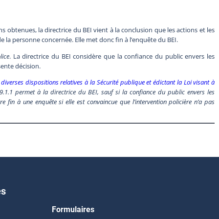
 obtenues, la directrice du BEI vient à la conclusion que les actions et les
de la personne concernée. Elle met donc fin à l’enquête du BEI.
lice
. La directrice du BEI considère que la confiance du public envers les
ente décision.
diverses dispositions relatives à la Sécurité publique et édictant la Loi visant à
289.1.1 permet à la directrice du BEI, sauf si la confiance du public envers les
 fin à une enquête si elle est convaincue que l’intervention policière n’a pas
es
Formulaires