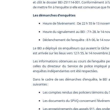
et clôt le dossier BEI-251114-001. Conformément à l’art
de mettre fin à l’enquête si elle est convaincue que l
Les démarches d’enquêtes
Heure de l’événement : De 22 h 55 le 13 nove
Heure du signalement au BEI : 7 h 28, le 14 n
Déclenchement de l’enquête : 8 h 06, le 14 n
Le BEI a déployé six enquêteurs qui avaient la tâche 
est arrivée sur les lieux vers 12 h 55, le 14 novembre 
Les informations obtenues au cours de l’enquête per
celles du directeur du Service de police impliqu
enquêtes indépendantes ont été respectées.
Dans le cadre de ses démarches d’enquête, le BEI a
suivantes :
Les comptes rendus des policiers témoins du Se
Les documents du SPVQ concernant l’événement
Les enregistrements des appels 911, des ondes 