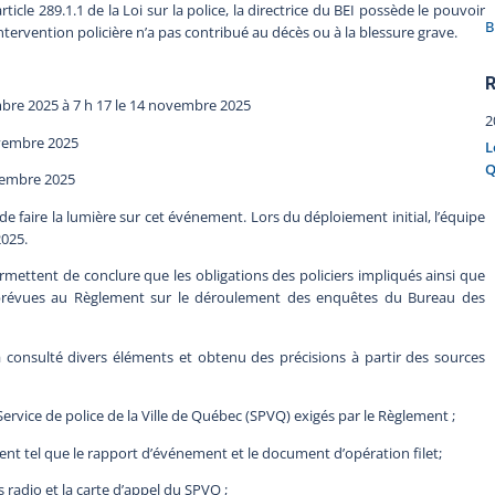
icle 289.1.1 de la Loi sur la police, la directrice du BEI possède le pouvoir
B
’intervention policière n’a pas contribué au décès ou à la blessure grave.
R
mbre 2025 à 7 h 17 le 14 novembre 2025
2
ovembre 2025
L
Q
ovembre 2025
de faire la lumière sur cet événement. Lors du déploiement initial, l’équipe
2025.
mettent de conclure que les obligations des policiers impliqués ainsi que
é prévues au Règlement sur le déroulement des enquêtes du Bureau des
 consulté divers éléments et obtenu des précisions à partir des sources
rvice de police de la Ville de Québec (SPVQ) exigés par le Règlement ;
 tel que le rapport d’événement et le document d’opération filet;
radio et la carte d’appel du SPVQ ;