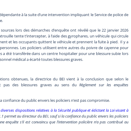
dépendante à la suite d’une intervention impliquant le Service de police de
e.
es sources lors des démarches d’enquête ont révélé que le 22 janvier 2026
rouille tente t’intercepter, à l’aide des gyrophares, un véhicule qui circule
ent et les occupants quittent le véhicule et prennent la fuite à pied. Il y a
 personnes. Les policiers utilisent entre autres du poivre de cayenne pour
 a été transférée dans un centre hospitalier pour une blessure subie lors
rsonnel médical a écarté toutes blessures graves.
ions obtenues, la directrice du BEI vient à la conclusion que selon le
ont pas des blessures graves au sens du
Règlement sur les enquêtes
 la confiance du public envers les policiers n’est pas compromise.
diverses dispositions relatives à la Sécurité publique et édictant la Loi visant à
9.1.1 permet au directeur du BEI, sauf si la confiance du public envers les policiers
 enquête s’il est convaincu que l’intervention policière n’a pas contribué au