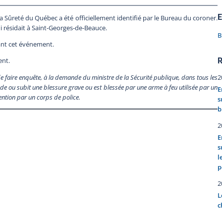
E
la Sûreté du Québec a été officiellement identifié par le Bureau du coroner.
i résidait à Saint-Georges-de-Beauce.
B
ant cet événement.
R
ent.
2
faire enquête, à la demande du ministre de la Sécurité publique, dans tous les
de ou subit une blessure grave ou est blessée par une arme à feu utilisée par un
E
tention par un corps de police.
s
b
2
E
s
l
p
2
L
c