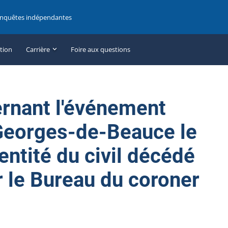
enquêtes indépendantes
ation
Carrière
Foire aux questions
ernant l'événement
Georges-de-Beauce le
dentité du civil décédé
r le Bureau du coroner