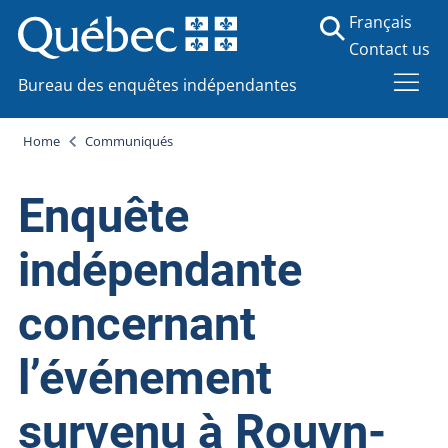
Français
Contact us
Bureau des enquêtes indépendantes
Home
Communiqués
Enquête
indépendante
concernant
l’événement
survenu à Rouyn-