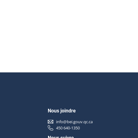
Nous joindre
info@bei.gouv.qc.ca
450 640-1350
Nous suivre