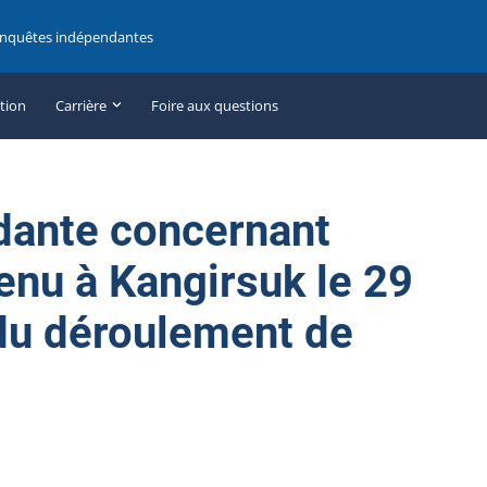
enquêtes indépendantes
ation
Carrière
Foire aux questions
dante concernant
enu à Kangirsuk le 29
 du déroulement de