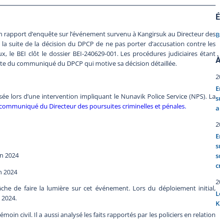
É
son rapport d’enquête sur l’événement survenu à Kangirsuk au Directeur des
B
 À la suite de la décision du DPCP de ne pas porter d’accusation contre les
ux, le BEI clôt le dossier BEI-240629-001. Les procédures judiciaires étant
À
suite du communiqué du DPCP qui motive sa décision détaillée.
2
E
ée lors d’une intervention impliquant le Nunavik Police Service (NPS). La
s
 communiqué du Directeur des poursuites criminelles et pénales.
a
2
E
s
in 2024
s
c
in 2024
2
che de faire la lumière sur cet événement. Lors du déploiement initial,
L
n 2024.
K
moin civil. Il a aussi analysé les faits rapportés par les policiers en relation