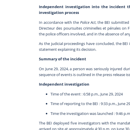
Independent investigation into the incident t
investigation process
In accordance with the
Police Act
, the BEI submitted 
Directeur des poursuites criminelles et pénales on F
the police officers involved, and in the absence of an
As the judicial proceedings have concluded, the BEI 
statement explaining its decision.
Summary of the incident
On June 29, 2024, a person was seriously injured dur
sequence of events is outlined in the press release is
Independent investigation
Time of the event : 6:58 p.m., June 29, 2024
Time of reporting to the BEI : 9:33 p.m., June 2
Time the investigation was launched : 9:46 p.m
The BEI deployed five investigators with the mandate
arrived on site at approximately 4:30 p.m. on June 30,