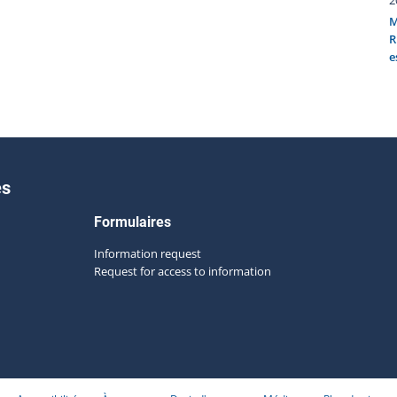
M
R
e
es
Formulaires
Information request
Request for access to information