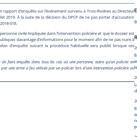
E
son rapport d’enquête sur l’événement survenu à Trois-Rivières au Directeur
illet 2019. À la suite de la décision du DPCP de ne pas porter d’accusation
B
I-2018-018.
rsonne civile impliquée dans l’intervention policière et que le dossier est
R
 publiques davantage d’informations pour le moment afin de ne pas nuire à
e bilan d’enquête suivant la procédure habituelle sera publié lorsque ces
2
E
s
de faire enquête dans tous les cas où une personne, autre qu’un policier en
l
par une arme à feu utilisée par un policier lors d’une intervention policière ou
2
L
c
2
E
s
r
p
2