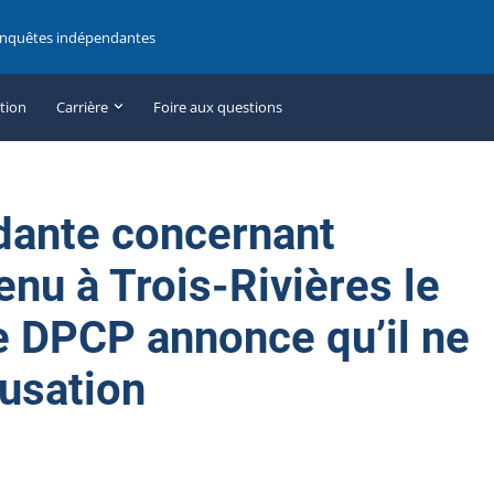
enquêtes indépendantes
ation
Carrière
Foire aux questions
dante concernant
nu à Trois-Rivières le
 le DPCP annonce qu’il ne
cusation