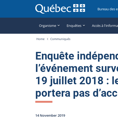
Bureau des 
Organisme
Enquêtes
Accès à l'inform
Home
Communiqués
Enquête indépen
l’événement surve
19 juillet 2018 :
portera pas d’ac
14 November 2019