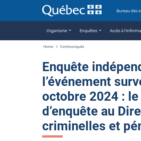
Bureau des 
Organisme
Enquêtes
Accès à l'inform
Home
Communiqués
Enquête indépen
l’événement surv
octobre 2024 : le
d’enquête au Dir
criminelles et pé