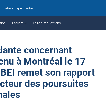
enquêtes indépendantes
ation
Carrière
Foire aux questions
dante concernant
enu à Montréal le 17
 BEI remet son rapport
ecteur des poursuites
nales