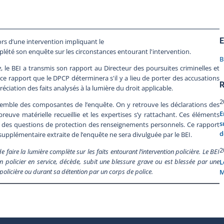
E
rs d’une intervention impliquant le
mplété son enquête sur les circonstances entourant l'intervention.
B
e
, le BEI a transmis son rapport au Directeur des poursuites criminelles et
e ce rapport que le DPCP déterminera s'il y a lieu de porter des accusations
R
éciation des faits analysés à la lumière du droit applicable.
2
semble des composantes de l’enquête. On y retrouve les déclarations des
E
euve matérielle recueillie et les expertises s’y rattachant. Ces éléments
s
t des questions de protection des renseignements personnels. Ce rapport
d
pplémentaire extraite de l’enquête ne sera divulguée par le BEI.
2
ire la lumière complète sur les faits entourant l’intervention policière. Le BEI
 policier en service, décède, subit une blessure grave ou est blessée par une
L
n policière ou durant sa détention par un corps de police.
M