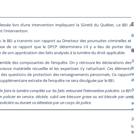
E
essée lors d’une intervention impliquant la Sûreté du Québec. Le BEI a
t l'intervention.
B
e
, le BEI a transmis son rapport au Directeur des poursuites criminelles et
ase de ce rapport que le DPCP déterminera s'il y a lieu de porter des
R
n de son appréciation des faits analysés à la lumière du droit applicable.
2
semble des composantes de l’enquête. On y retrouve les déclarations des
E
euve matérielle recueillie et les expertises s’y rattachant. Ces éléments
s
t des questions de protection des renseignements personnels. Ce rapport
d
pplémentaire extraite de l’enquête ne sera divulguée par le BEI.
2
ire la lumière complète sur les faits entourant l’intervention policière. Le BEI
 policier en service, décède, subit une blessure grave ou est blessée par une
E
n policière ou durant sa détention par un corps de police.
s
a
2
L
M