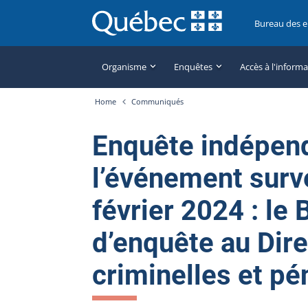
Bureau des 
Organisme
Enquêtes
Accès à l'inform
Home
Communiqués
Enquête indépen
l’événement surv
février 2024 : le
d’enquête au Dir
criminelles et pé