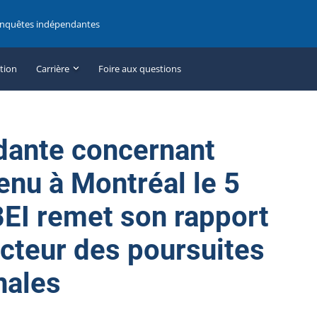
enquêtes indépendantes
ation
Carrière
Foire aux questions
dante concernant
enu à Montréal le 5
 BEI remet son rapport
ecteur des poursuites
nales