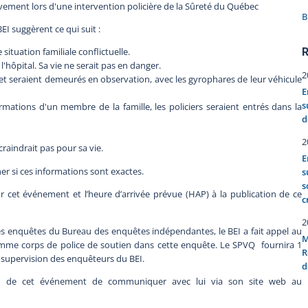
gravement lors d'une intervention policière de la Sûreté du Québec
B
 suggèrent ce qui suit :
R
 situation familiale conflictuelle.
l'hôpital. Sa vie ne serait pas en danger.
2
il et seraient demeurés en observation, avec les gyrophares de leur véhicule
E
s
rmations d'un membre de la famille, les policiers seraient entrés dans la
d
2
craindrait pas pour sa vie.
E
 si ces informations sont exactes.
s
s
 cet événement et l’heure d’arrivée prévue (HAP) à la publication de ce
c
2
enquêtes du Bureau des enquêtes indépendantes, le BEI a fait appel au
M
comme corps de police de soutien dans cette enquête. Le SPVQ fournira 1
R
la supervision des enquêteurs du BEI.
d
n de cet événement de communiquer avec lui via son site web au