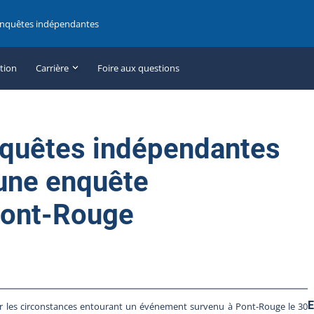
enquêtes indépendantes
ation
Carrière
Foire aux questions
nquêtes indépendantes
une enquête
Pont-Rouge
E
 les circonstances entourant un événement survenu à Pont-Rouge le 30