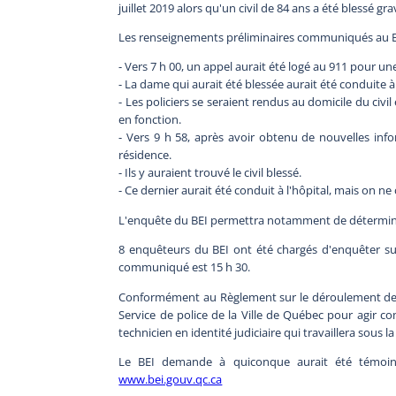
juillet 2019 alors qu'un civil de 84 ans a été blessé 
Les renseignements préliminaires communiqués au BEI
- Vers 7 h 00, un appel aurait été logé au 911 pour une
- La dame qui aurait été blessée aurait été conduite à 
- Les policiers se seraient rendus au domicile du civ
en fonction.
- Vers 9 h 58, après avoir obtenu de nouvelles info
résidence.
- Ils y auraient trouvé le civil blessé.
- Ce dernier aurait été conduit à l'hôpital, mais on ne 
L'enquête du BEI permettra notamment de déterminer
8 enquêteurs du BEI ont été chargés d'enquêter sur
communiqué est 15 h 30.
Conformément au Règlement sur le déroulement des 
Service de police de la Ville de Québec pour agir 
technicien en identité judiciaire qui travaillera sous 
Le BEI demande à quiconque aurait été témoi
www.bei.gouv.qc.ca