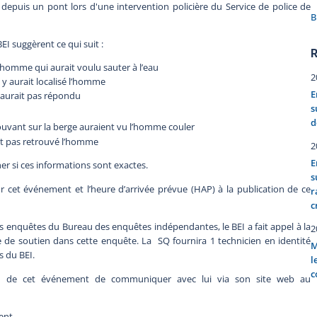
u depuis un pont lors d'une intervention policière du Service de police de
B
 suggèrent ce qui suit :
R
 homme qui aurait voulu sauter à l’eau
2
 y aurait localisé l’homme
E
 n’aurait pas répondu
s
d
rouvant sur la berge auraient vu l’homme couler
ent pas retrouvé l’homme
2
E
 si ces informations sont exactes.
s
 cet événement et l’heure d’arrivée prévue (HAP) à la publication de ce
r
c
nquêtes du Bureau des enquêtes indépendantes, le BEI a fait appel à la
2
de soutien dans cette enquête. La SQ fournira 1 technicien en identité
M
s du BEI.
l
c
n de cet événement de communiquer avec lui via son site web au
ent.