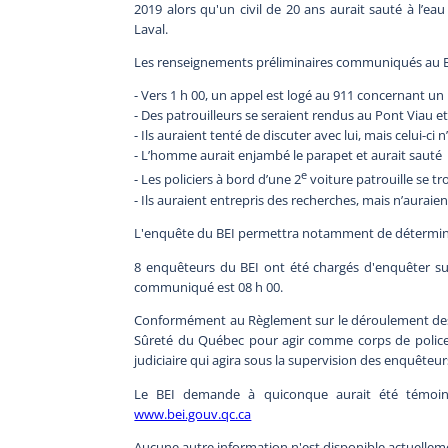
2019 alors qu'un civil de 20 ans aurait sauté à l’ea
Laval.
Les renseignements préliminaires communiqués au BEI
- Vers 1 h 00, un appel est logé au 911 concernant un
- Des patrouilleurs se seraient rendus au Pont Viau et
- Ils auraient tenté de discuter avec lui, mais celui-ci
- L’homme aurait enjambé le parapet et aurait sauté
e
- Les policiers à bord d’une 2
voiture patrouille se t
- Ils auraient entrepris des recherches, mais n’aurai
L'enquête du BEI permettra notamment de déterminer
8 enquêteurs du BEI ont été chargés d'enquêter sur
communiqué est 08 h 00.
Conformément au Règlement sur le déroulement des e
Sûreté du Québec pour agir comme corps de police 
judiciaire qui agira sous la supervision des enquêteur
Le BEI demande à quiconque aurait été témoi
www.bei.gouv.qc.ca
Aucune autre information n'est disponible actuellem