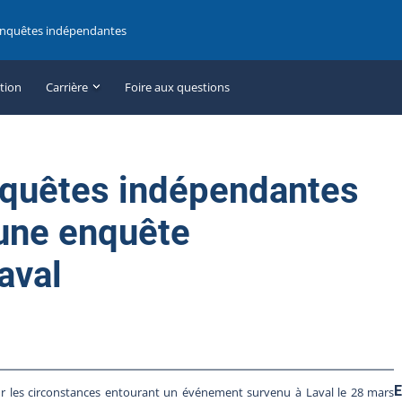
enquêtes indépendantes
ation
Carrière
Foire aux questions
nquêtes indépendantes
une enquête
aval
E
 les circonstances entourant un événement survenu à Laval le 28 mars