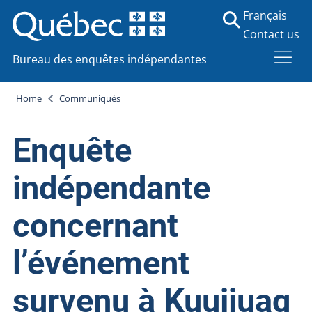
Français
Contact us
Bureau des enquêtes indépendantes
Home
Communiqués
Enquête
indépendante
concernant
l’événement
survenu à Kuujjuaq