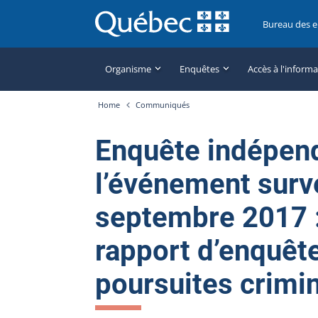
Bureau des 
Organisme
Enquêtes
Accès à l'inform
Home
Communiqués
Enquête indépen
l’événement surv
septembre 2017 :
rapport d’enquêt
poursuites crimin