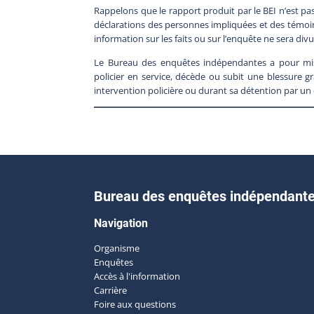
Rappelons que le rapport produit par le BEI n’est pa
déclarations des personnes impliquées et des tém
information sur les faits ou sur l’enquête ne sera divu
Le Bureau des enquêtes indépendantes a pour mis
policier en service, décède ou subit une blessure gr
intervention policière ou durant sa détention par un 
Bureau des enquêtes indépendant
Navigation
Organisme
Enquêtes
Accès à l'information
Carrière
Foire aux questions