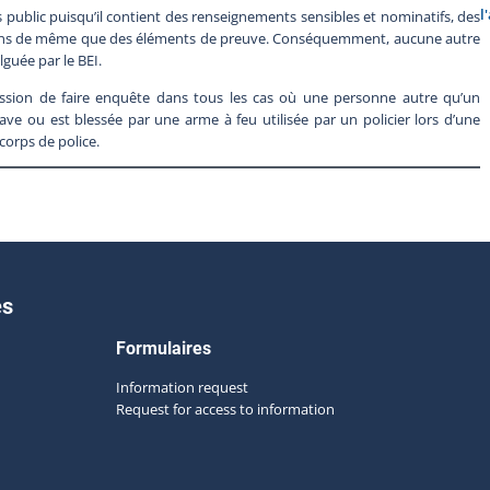
l
s public puisqu’il contient des renseignements sensibles et nominatifs, des
oins de même que des éléments de preuve. Conséquemment, aucune autre
lguée par le BEI.
sion de faire enquête dans tous les cas où une personne autre qu’un
ave ou est blessée par une arme à feu utilisée par un policier lors d’une
corps de police.
es
Formulaires
Information request
Request for access to information