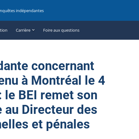
enquêtes indépendantes
ation
Carrière
Foire aux questions
dante concernant
enu à Montréal le 4
 le BEI remet son
e au Directeur des
elles et pénales