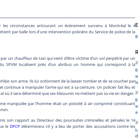
E
 les circonstances entourant un événement survenu à Montréal le 4
teint par balle lors d'une intervention policière du Service de police de la
B
R
 par un chauffeur de taxi qui vient d’être victime d’un vol perpétré par un
2
du SPVM localisent près d’un abribus un homme qui correspond à la
E
s
exhibe son arme. Ils lui ordonnent de la laisser tomber et de se coucher par
l
 continue à manipuler l’arme qui est à sa ceinture. Un policier fait feu et
2
pital où il sera déterminé que ses blessures ne mettent pas sa vie en danger.
E
arme manipulée par l’homme était un pistolet à air comprimé constituant
s
 9 mm.
a
mis son rapport au Directeur des poursuites criminelles et pénales le 14
2
ue le
DPCP
déterminera s’il y a lieu de porter des accusations contre les
L
c