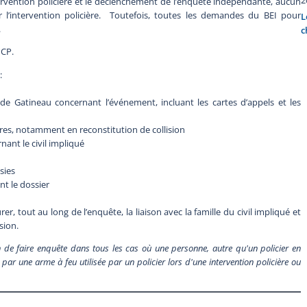
ervention policière et le déclenchement de l’enquête indépendante, aucun
r l’intervention policière. Toutefois, toutes les demandes du BEI pour
L
.
c
PCP.
:
e Gatineau concernant l’événement, incluant les cartes d’appels et les
res, notamment en reconstitution de collision
ant le civil impliqué
sies
t le dossier
r, tout au long de l’enquête, la liaison avec la famille du civil impliqué et
sion.
de faire enquête dans tous les cas où une personne, autre qu'un policier en
par une arme à feu utilisée par un policier lors d'une intervention policière ou