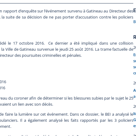
E
son rapport d’enquête sur l’événement survenu à Gatineau au Directeur des
 la suite de sa décision de ne pas porter d’accusation contre les policiers
B
R
dé le 17 octobre 2016. Ce dernier a été impliqué dans une collision
2
la Ville de Gatineau survenue le jeudi 25 août 2016. La trame factuelle de
E
ecteur des poursuites criminelles et pénales.
s
s
c
2016
2
016
A
a
u du coroner afin de déterminer si les blessures subies par le sujet le 25
vaient un lien avec son décès.
2
M
e faire la lumière sur cet événement. Dans ce dossier, le BEI a analysé le
G
lanciers. Il a également analysé les faits rapportés par les 3 policiers
e
nement.
2