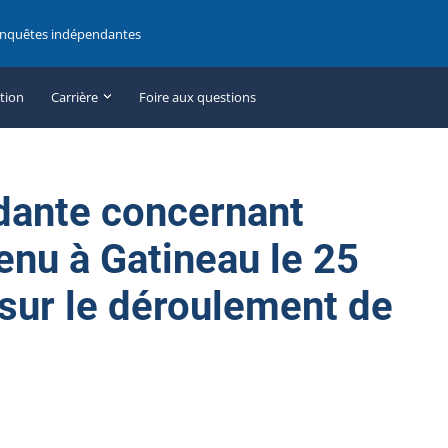
enquêtes indépendantes
ation
Carrière
Foire aux questions
dante concernant
enu à Gatineau le 25
 sur le déroulement de