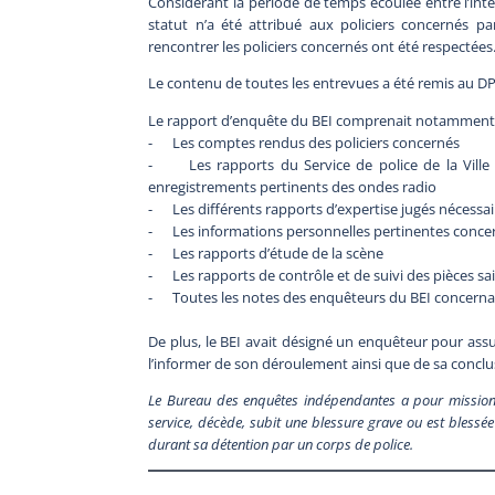
Considérant la période de temps écoulée entre l’int
statut n’a été attribué aux policiers concernés pa
rencontrer les policiers concernés ont été respectées
Le contenu de toutes les entrevues a été remis au D
Le rapport d’enquête du BEI comprenait notamment
- Les comptes rendus des policiers concernés
- Les rapports du Service de police de la Ville d
enregistrements pertinents des ondes radio
- Les différents rapports d’expertise jugés nécessai
- Les informations personnelles pertinentes concern
- Les rapports d’étude de la scène
- Les rapports de contrôle et de suivi des pièces sai
- Toutes les notes des enquêteurs du BEI concernan
De plus, le BEI avait désigné un enquêteur pour assure
l’informer de son déroulement ainsi que de sa conclu
Le Bureau des enquêtes indépendantes a pour mission 
service, décède, subit une blessure grave ou est blessée 
durant sa détention par un corps de police.