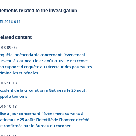
lements related to the investigation
EI-2016-014
elated content
018-09-05
nquête indépendante concernant l’événement
urvenu à Gatineau le 25 août 2016 : le BEI remet
on rapport d’enquête au Directeur des poursuites
riminelles et pénales
016-10-18
ccident de la circulation à Gatineau le 25 août :
ppel à témoins
016-10-18
ise à jour concernant l'événement survenu à
atineau le 25 août: l'identité de l'homme décédé
st confirmée par le Bureau du coroner
016-10-14