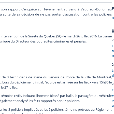
E
is son rapport d’enquête sur l’événement survenu à Vaudreuil-Dorion au
a suite de sa décision de ne pas porter d’accusation contre les policiers
B
R
intervention de la Sûreté du Québec (SQ) le mardi 26 juillet 2016. La trame
2
niqué du Directeur des poursuites criminelles et pénales.
E
s
D
2
L
c
 de 3 techniciens de scène du Service de Police de la ville de Montréal,
 Lors du déploiement initial, l’équipe est arrivée sur les lieux vers 15h30 le
2
e 27 juillet.
E
s
0 témoins civils, incluant l’homme blessé par balle, la passagère du véhicule
r
 également analysé les faits rapportés par 27 policiers.
c
er les 3 policiers impliqués et les 5 policiers témoins prévues au Règlement