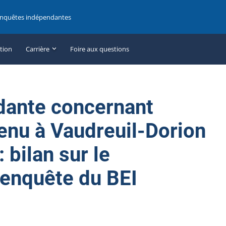
enquêtes indépendantes
ation
Carrière
Foire aux questions
dante concernant
enu à Vaudreuil-Dorion
: bilan sur le
’enquête du BEI