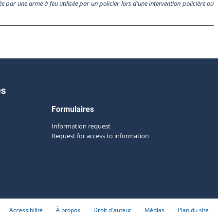
e par une arme à feu utilisée par un policier lors d’une intervention policière ou
es
Formulaires
Information request
Request for access to information
Accessibilité
À propos
Droit d'auteur
Médias
Plan du site