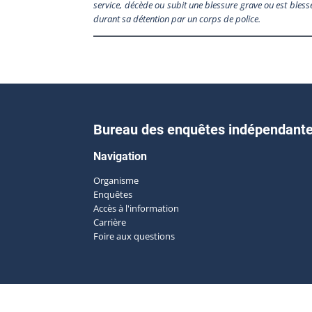
service, décède ou subit une blessure grave ou est blessé
durant sa détention par un corps de police.
Bureau des enquêtes indépendant
Navigation
Organisme
Enquêtes
Accès à l'information
Carrière
Foire aux questions