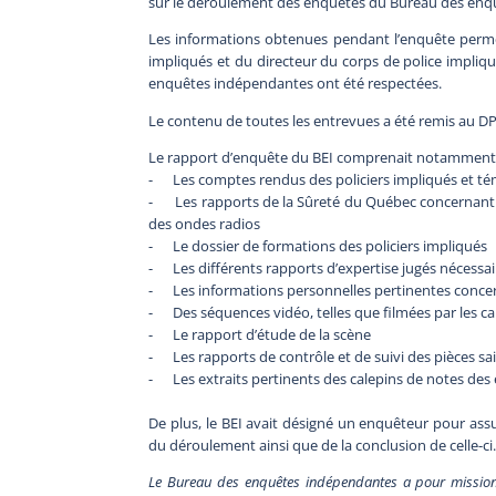
sur le déroulement des enquêtes du Bureau des enq
Les informations obtenues pendant l’enquête permett
impliqués et du directeur du corps de police impli
enquêtes indépendantes ont été respectées.
Le contenu de toutes les entrevues a été remis au D
Le rapport d’enquête du BEI comprenait notamment
- Les comptes rendus des policiers impliqués et té
- Les rapports de la Sûreté du Québec concernant l’
des ondes radios
- Le dossier de formations des policiers impliqués
- Les différents rapports d’expertise jugés nécessa
- Les informations personnelles pertinentes concerna
- Des séquences vidéo, telles que filmées par les cam
- Le rapport d’étude de la scène
- Les rapports de contrôle et de suivi des pièces sai
- Les extraits pertinents des calepins de notes des
De plus, le BEI avait désigné un enquêteur pour assure
du déroulement ainsi que de la conclusion de celle-ci
Le Bureau des enquêtes indépendantes a pour mission 