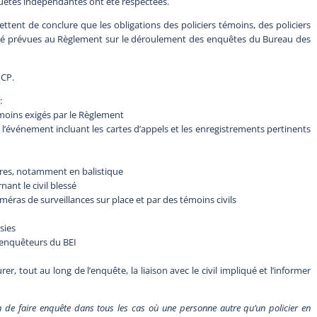
uêtes indépendantes ont été respectées.
ent de conclure que les obligations des policiers témoins, des policiers
qué prévues au Règlement sur le déroulement des enquêtes du Bureau des
PCP.
:
moins exigés par le Règlement
événement incluant les cartes d’appels et les enregistrements pertinents
ires, notamment en balistique
nt le civil blessé
éras de surveillances sur place et par des témoins civils
sies
 enquêteurs du BEI
r, tout au long de l’enquête, la liaison avec le civil impliqué et l’informer
.
de faire enquête dans tous les cas où une personne autre qu’un policier en