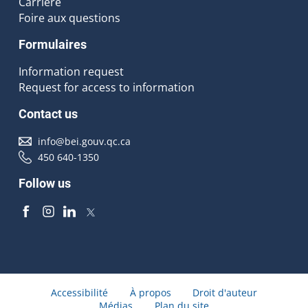
Carrière
Foire aux questions
Formulaires
Information request
Request for access to information
Contact us
info@bei.gouv.qc.ca
450 640-1350
Follow us
Accessibilité
À propos
Droit d'auteur
Médias
Plan du site