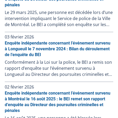
pénales
Le 29 mars 2025, une personne est décédée lors d’une
intervention impliquant le Service de police de la Ville
de Montréal. Le BEI a complété son enquête sur les
circonstances entourant l'intervention.
Conformément à l’article 289.3.1 de la Loi sur la police,
03 février 2026
le BEI a transmis son rapport au Directeur des
Enquête indépendante concernant l’événement survenu
poursuites criminelles et pénales (DPCP) le 12 janvier
à Longueuil le 7 novembre 2024 : Bilan du déroulement
2026. C'est sur la base de ce rapport que le DPCP
de l’enquête du BEI
déterminera s'il y a lieu de porter des accusations
Conformément à la Loi sur la police, le BEI a remis son
contre les policiers impliqués, en fonction de son
rapport d’enquête sur l’événement survenu à
appréciation des faits analysés à la lumière du droit
Longueuil au Directeur des poursuites criminelles et
applicable. Le rapport soumis au DPCP par le BEI
pénales le 9 mai 2025. À la suite de la décision du
contient l’ensemble des composantes de l’enquête.
DPCP de ne pas porter d’accusation contre le policier
02 février 2026
On y retrouve les déclarations des témoins et des
impliqué, et en l’absence de faits nouveaux, le BEI clôt
Enquête indépendante concernant l’événement survenu
personnes impliquées, ainsi que la preuve matérielle
le dossier BEI-241107-001. Résumé de l’événement Le
à Montréal le 16 août 2025 : le BEI remet son rapport
recueillie et les expertises s’y rattachant. Ces éléments
7 novembre 2024, une personne a été blessée lors
d’enquête au Directeur des poursuites criminelles et
sont sensibles étant donné leur nature et soulèvent
d'une intervention impliquant le Service de police de
pénales
des questions de protection des renseignements
l'agglomération de Longueuil (SPAL). La trame
Le 16 août 2025, une personne a été blessée lors