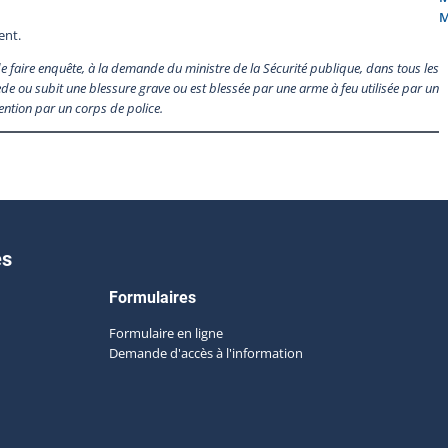
M
ent.
faire enquête, à la demande du ministre de la Sécurité publique, dans tous les
de ou subit une blessure grave ou est blessée par une arme à feu utilisée par un
tention par un corps de police.
es
Formulaires
Formulaire en ligne
Demande d'accès à l'information