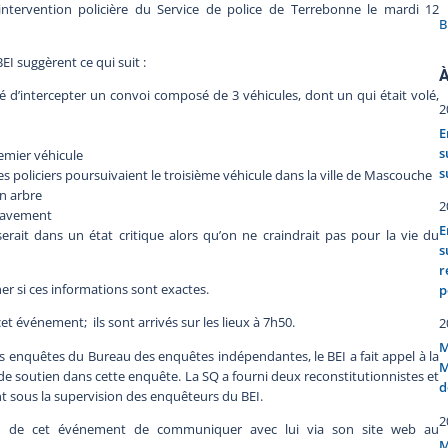
intervention policière du Service de police de Terrebonne le mardi 12
B
 suggèrent ce qui suit :
À
té d’intercepter un convoi composé de 3 véhicules, dont un qui était volé,
2
E
s
remier véhicule
s
les policiers poursuivaient le troisième véhicule dans la ville de Mascouche
un arbre
2
gravement
E
 serait dans un état critique alors qu’on ne craindrait pas pour la vie du
s
r
 si ces informations sont exactes.
p
t événement; ils sont arrivés sur les lieux à 7h50.
2
M
nquêtes du Bureau des enquêtes indépendantes, le BEI a fait appel à la
M
 soutien dans cette enquête. La SQ a fourni deux reconstitutionnistes et
d
ront sous la supervision des enquêteurs du BEI.
2
n de cet événement de communiquer avec lui via son site web au
M