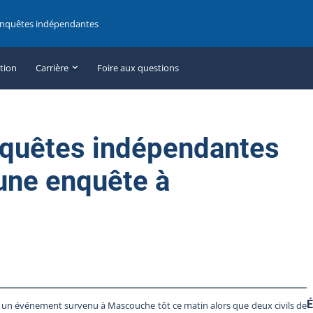
enquêtes indépendantes
ation
Carrière
Foire aux questions
nquêtes indépendantes
une enquête à
É
un événement survenu à Mascouche tôt ce matin alors que deux civils de