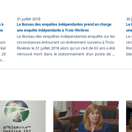
31 juillet 2018
30 
u à
Le Bureau des enquêtes indépendantes prend en charge
Le 
ne
une enquête indépendante à Trois-Rivières
une
Le Bureau des enquêtes indépendantes enquête sur les
Le 
 son
circonstances entourant un événement survenu à Trois-
cir
réal
Rivières le 31 juillet 2018 alors qu'un civil de 63 ans a été
Riv
e 29
retrouvé mort dans le stationnement d’un poste de la
ble
 pas
Sûreté du Québec à Trois-Rivières. Les renseignements
Ser
 BEI
préliminaires communiqués au BEI suggèrent ce qui
re
suit : - Le 5 juillet un homme perturbé se serait présenté
sug
quée
à un poste de la Sûreté du Québec à Trois-Rivières-
pré
est
L’homme aurait contacté les policiers via un téléphone
ban
pas
extérieur du poste- Deux patrouilleurs seraient allés à sa
hom
ent
rencontre- L’homme aurait été perturbé et aurait tenu
mot
 du
des propos inquiétants- Il aurait dit être suivi et aurait
aur
 la
demandé l’aide des policiers- Il aurait refusé de se
té
ures
rendre à l’hôpital et aurait affirmé que si les policiers ne
act
êtes
pouvaient pas l’aider, il règlerait son problème lui-
ent
ans
même- Ce matin, le 31 juillet, l’homme en question
peu
r en
aurait été retrouvé mort dans une voiture stationnée
ble