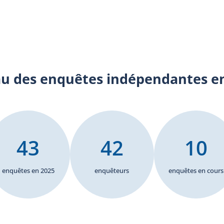
ou est blessée par une arme à feu utilisée par un policier
un 
lors d'une intervention policière ou durant sa détention
par un corps de police.
u des enquêtes indépendantes en
43
42
10
enquêtes en 2025
enquêteurs
enquêtes en cours