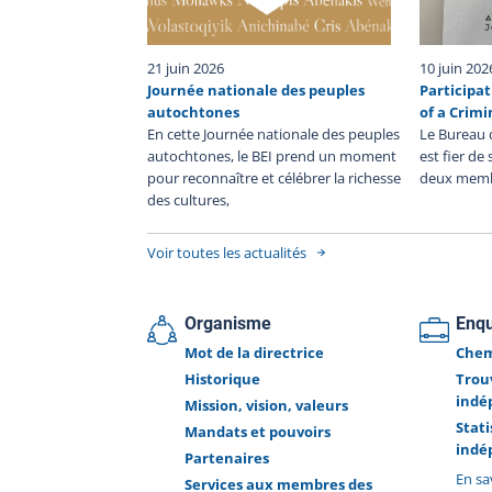
service, décède ou subit une blessure grave ou 
blessée par une arme à feu utilisée par un policier 
d’une intervention policière ou durant sa détention
21 juin 2026
10 juin 202
un corps de police.
Journée nationale des peuples
Participat
autochtones
of a Crimi
En cette Journée nationale des peuples
Le Bureau 
autochtones, le BEI prend un moment
est fier de
pour reconnaître et célébrer la richesse
deux memb
des cultures,
Voir toutes les actualités
Organisme
Enq
Mot de la directrice
Chem
Historique
Trou
indé
Mission, vision, valeurs
Stat
Mandats et pouvoirs
indé
Partenaires
En sa
Services aux membres des