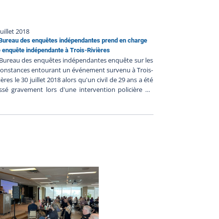
juillet 2018
Bureau des enquêtes indépendantes prend en charge
 enquête indépendante à Trois-Rivières
Bureau des enquêtes indépendantes enquête sur les
constances entourant un événement survenu à Trois-
ières le 30 juillet 2018 alors qu'un civil de 29 ans a été
ssé gravement lors d'une intervention policière du
vice de la sécurité publique de Trois-Rivières. Les
nseignements préliminaires communiqués au BEI
gèrent ce qui suit : - Un patrouilleur en activité de
vention-sécurité routière au volant d’une voiture
alisée se serait arrêté à une intersection derrière un
me en moto- En voyant le policier derrière lui, le
ocycliste aurait accéléré rapidement- Le policier
ait suivi le motocycliste et aurait noté une conduite
méraire de sa part- Le patrouilleur aurait alors
ionné les gyrophares de sa voiture- La moto serait
rée en collision avec une voiture conduite par un civil
 de temps après- Le motocycliste aurait subi des
ssures graves, mais on ne craindrait pas pour sa vie-