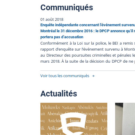
Communiqués
01 août 2018
Enquête indépendante concernant l’événement surven
Montréal le 31 décembre 2016 : le DPCP annonce qu’il 
portera pas d’accusation
Conformément à la Loi sur la police, le BEI a remis
rapport d’enquête sur l’événement survenu à Mont
au Directeur des poursuites criminelles et pénales l
mars 2018. À la suite de la décision du DPCP de ne
porter d’accusation contre les policiers impliqués, le
ferme le dossier BEI-2016-020. Puisque des accusations
Voir tous les communiqués
ont été portées contre une personne civile impli
dans l’intervention policière et que le dossier 
toujours devant les tribunaux, le BEI ne rendra 
Actualités
publiques davantage d’informations pour le mom
afin de ne pas nuire à l’équité et à l’intégrité
processus judiciaire. Le bilan d’enquête suivant
procédure habituelle sera publié lorsque ces procéd
criminelles seront terminées. Le Bureau des enqu
indépendantes a pour mission de faire enquête d
tous les cas où une personne autre qu’un policie