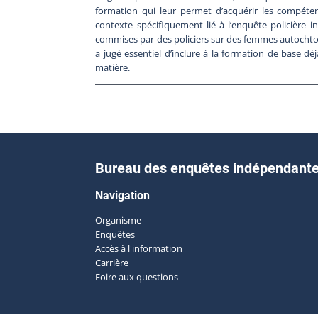
formation qui leur permet d’acquérir les compéte
contexte spécifiquement lié à l’enquête policière i
commises par des policiers sur des femmes autochtone
a jugé essentiel d’inclure à la formation de base d
matière.
Bureau des enquêtes indépendant
Navigation
Organisme
Enquêtes
Accès à l'information
Carrière
Foire aux questions