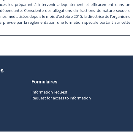
nces les préparant à intervenir adéquatement et efficacement dans un
ndépendante. Consciente des allégations d’infractions de nature sexuelle
s médiatisées depuis le mois d’octobre 2015, la directrice de l’organisme
éjà prévue par la réglementation une formation spéciale portant sur cette
es
Formulaires
Information request
Request for access to information