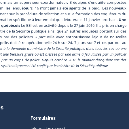
désormais un superviseur-coordonnateur, 3 équipes d’enquête composées
mi les enquêteurs, 16 n’ont jamais été agents de la paix. Les nouveaux
ent sur la procédure de sélection et sur la formation des enquêteurs du
ation spécifique à leur emploi qui débutera le 11 janvier prochain.
Une
e québécois
Le BEI est en activité depuis le 27 juin 2016. Il a pris en charge
e de la Sécurité publique ainsi que 24 autres enquêtes portant sur des
s par des policiers. « J’accueille avec enthousiasme l’ajout de nouvelles
pelle, doit être opérationnelle 24 h sur 24, 7 jours sur 7 et ce, partout au
te, à la demande du ministre de la Sécurité publique, dans tous les cas où une
t une blessure grave ou est blessée par une arme à feu utilisée par un policier
n par un corps de police.
Depuis octobre 2016 le mandat d’enquêter sur des
 a systématiquement été confié par le ministre de la Sécurité publique.
es
Formulaires
Information request