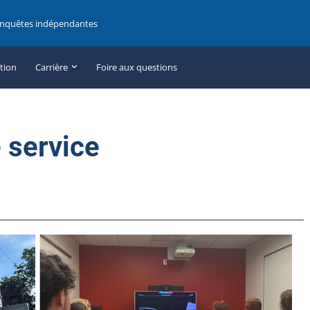
enquêtes indépendantes
ation
Carrière
Foire aux questions
 service