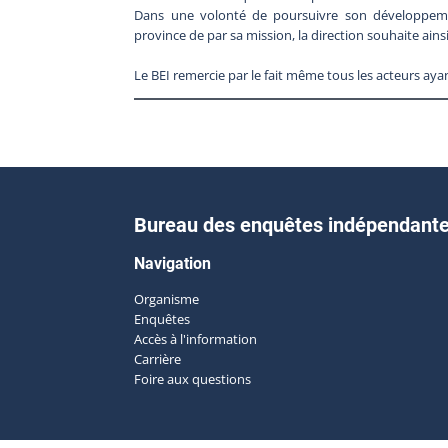
Dans une volonté de poursuivre son développemen
province de par sa mission, la direction souhaite ain
Le BEI remercie par le fait même tous les acteurs aya
Bureau des enquêtes indépendant
Navigation
Organisme
Enquêtes
Accès à l'information
Carrière
Foire aux questions