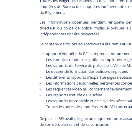
Toutes les exigences relatives au délai pour rencon
enquêtes du Bureau des enquêtes indépendantes ont ét
du Règlement.
Les informations obtenues pendant l’enquête perm
directeur du corps de police impliqué prévues a
indépendantes ont été respectées.
Le contenu de toutes les entrevues a été remis au D
Le rapport d’enquête du BEI comprenait notamment
- Les comptes rendus des policiers impliqués exigé
- Les rapports du Service de police de la Ville de 
- Le dossier de formation des policiers impliqués
- Les différents rapports d’expertise jugés nécessai
- Les informations personnelles pertinentes concern
- Les séquences vidéo qui concernent l’événement te
- Les rapports d’étude de la scène
- Les rapports de contrôle et de suivi des pièces sai
- Toutes les notes des enquêteurs du BEI concernan
De plus, le BEI avait désigné un enquêteur pour assurer
de son déroulement et de sa conclusion.