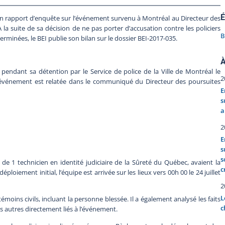
É
son rapport d’enquête sur l’événement survenu à Montréal au Directeur des
À la suite de sa décision de ne pas porter d’accusation contre les policiers
B
erminées, le BEI publie son bilan sur le dossier BEI-2017-035.
À
endant sa détention par le Service de police de la Ville de Montréal le
2
t événement est relatée dans le communiqué du Directeur des poursuites
E
s
a
2
E
s
s
de 1 technicien en identité judiciaire de la Sûreté du Québec, avaient la
c
ploiement initial, l’équipe est arrivée sur les lieux vers 00h 00 le 24 juillet
2
L
témoins civils, incluant la personne blessée. Il a également analysé les faits
c
ers autres directement liés à l’événement.