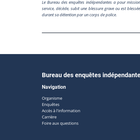
Le Bureau des enquêtes indépendantes a pour mission 
service, décède, subit une blessure grave ou est blessée 
durant sa détention par un corps de police.
Bureau des enquêtes indépendant
Navigation
Organisme
Enquêtes
Accès à l'information
Carrière
Foire aux questions