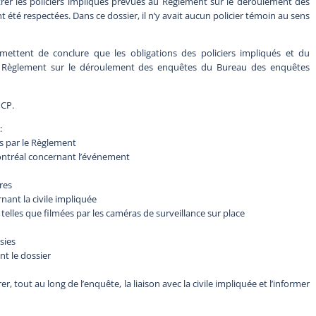
trer les policiers impliqués prévues au Règlement sur le déroulement des
é respectées. Dans ce dossier, il n’y avait aucun policier témoin au sens
ettent de conclure que les obligations des policiers impliqués et du
u Règlement sur le déroulement des enquêtes du Bureau des enquêtes
PCP.
:
s par le Règlement
Montréal concernant l’événement
res
ant la civile impliquée
lles que filmées par les caméras de surveillance sur place
sies
t le dossier
, tout au long de l’enquête, la liaison avec la civile impliquée et l’informer