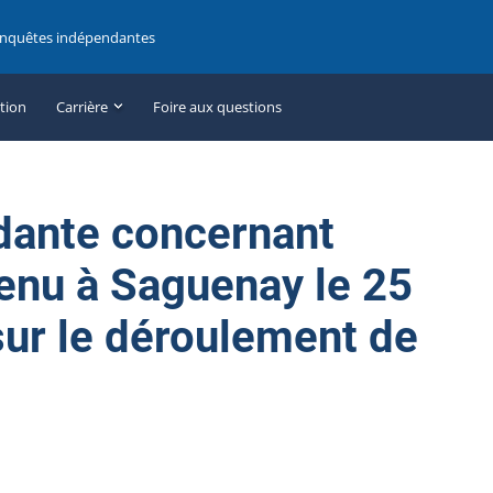
enquêtes indépendantes
ation
Carrière
Foire aux questions
dante concernant
enu à Saguenay le 25
sur le déroulement de