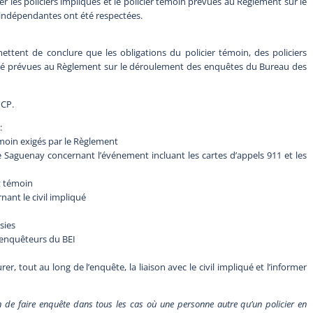
er les policiers impliqués et le policier témoin prévues au Règlement sur le
indépendantes ont été respectées.
tent de conclure que les obligations du policier témoin, des policiers
qué prévues au Règlement sur le déroulement des enquêtes du Bureau des
PCP.
:
moin exigés par le Règlement
Saguenay concernant l’événement incluant les cartes d’appels 911 et les
t témoin
ant le civil impliqué
sies
 enquêteurs du BEI
r, tout au long de l’enquête, la liaison avec le civil impliqué et l’informer
.
de faire enquête dans tous les cas où une personne autre qu’un policier en