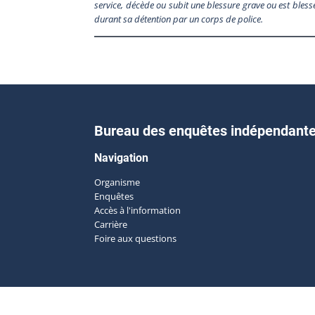
service, décède ou subit une blessure grave ou est blessé
durant sa détention par un corps de police.
Bureau des enquêtes indépendant
Navigation
Organisme
Enquêtes
Accès à l'information
Carrière
Foire aux questions