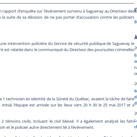
É
son rapport d’enquête sur l’événement survenu à Saguenay au Directeur des
À la suite de sa décision de ne pas porter d’accusation contre les policiers
B
À
ne intervention policière du Service de sécurité publique de Saguenay le
2
nt est relatée dans le communiqué du Directeur des poursuites criminelles
E
s
r
c
2
M
d
 1 technicien en identité de la Sûreté du Québec, avaient la tâche de faire
d
itial, l’équipe est arrivée sur les lieux vers 20 h 30 le 25 mai 2017 et a
2
L
2 témoins civils, incluant le civil blessé. Il a également analysé les faits
c
moin et le policier autre directement lié à l’événement.