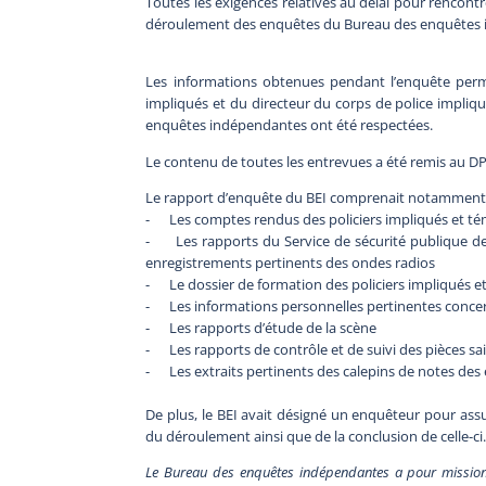
Toutes les exigences relatives au délai pour rencontr
déroulement des enquêtes du Bureau des enquêtes 
Les informations obtenues pendant l’enquête permet
impliqués et du directeur du corps de police impli
enquêtes indépendantes ont été respectées.
Le contenu de toutes les entrevues a été remis au D
Le rapport d’enquête du BEI comprenait notamment
- Les comptes rendus des policiers impliqués et té
- Les rapports du Service de sécurité publique de 
enregistrements pertinents des ondes radios
- Le dossier de formation des policiers impliqués e
- Les informations personnelles pertinentes concern
- Les rapports d’étude de la scène
- Les rapports de contrôle et de suivi des pièces sai
- Les extraits pertinents des calepins de notes des
De plus, le BEI avait désigné un enquêteur pour assure
du déroulement ainsi que de la conclusion de celle-ci
Le Bureau des enquêtes indépendantes a pour mission 