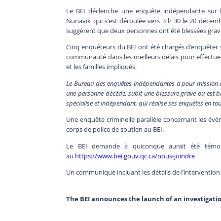
Le BEI déclenche une enquête indépendante sur le
Nunavik qui s’est déroulée vers 3 h 30 le 20 déce
suggèrent que deux personnes ont été blessées gra
Cinq enquêteurs du BEI ont été chargés d’enquêter su
communauté dans les meilleurs délais pour effectu
et les familles impliqués.
Le Bureau des enquêtes indépendantes a pour mission de 
une personne décède, subit une blessure grave ou est ble
spécialisé et indépendant, qui réalise ses enquêtes en tou
Une enquête criminelle parallèle concernant les évé
corps de police de soutien au BEI.
Le BEI demande à quiconque aurait été témo
au
https://www.bei.gouv.qc.ca/nous-joindre
Un communiqué incluant les détails de l’intervention 
The BEI announces the launch of an investigatio