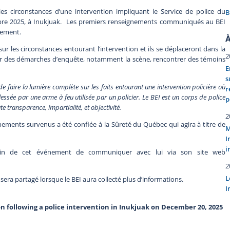
s circonstances d’une intervention impliquant le Service de police du
B
mbre 2025, à Inukjuak. Les premiers renseignements communiqués au BEI
vement.
À
r les circonstances entourant l’intervention et ils se déplaceront dans la
2
er des démarches d’enquête, notamment la scène, rencontrer des témoins
E
s
faire la lumière complète sur les faits entourant une intervention policière où
r
ssée par une arme à feu utilisée par un policier. Le BEI est un corps de police
p
te transparence, impartialité, et objectivité.
2
nements survenus a été confiée à la Sûreté du Québec qui agira à titre de
M
I
i
in de cet événement de communiquer avec lui via son site web
2
L
sera partagé lorsque le BEI aura collecté plus d’informations.
I
n following a police intervention in Inukjuak on December 20, 2025