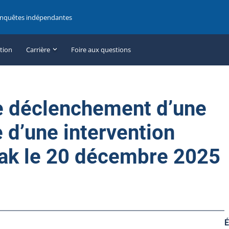
enquêtes indépendantes
ation
Carrière
Foire aux questions
e déclenchement d’une
e d’une intervention
juak le 20 décembre 2025
É