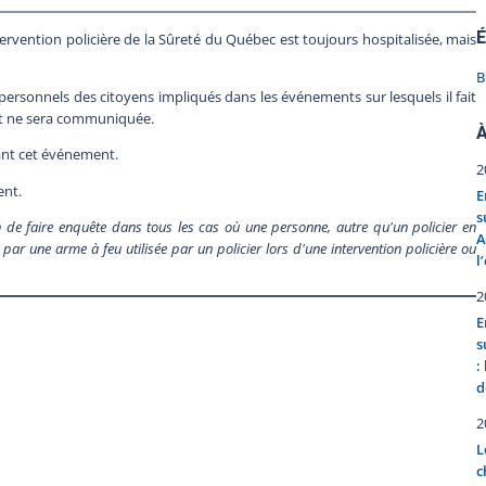
É
rvention policière de la Sûreté du Québec est toujours hospitalisée, mais
B
 personnels des citoyens impliqués dans les événements sur lesquels il fait
tat ne sera communiquée.
À
ant cet événement.
2
ent.
E
s
de faire enquête dans tous les cas où une personne, autre qu'un policier en
A
par une arme à feu utilisée par un policier lors d'une intervention policière ou
l
2
E
s
:
d
2
L
c