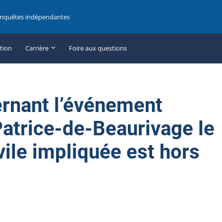
enquêtes indépendantes
ation
Carrière
Foire aux questions
ernant l’événement
Patrice-de-Beaurivage le
ivile impliquée est hors