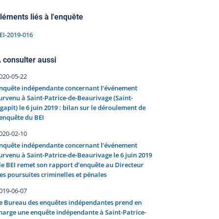
léments liés à l'enquête
EI-2019-016
 consulter aussi
020-05-22
nquête indépendante concernant l’événement
urvenu à Saint-Patrice-de-Beaurivage (Saint-
gapit) le 6 juin 2019 : bilan sur le déroulement de
’enquête du BEI
020-02-10
nquête indépendante concernant l’événement
urvenu à Saint-Patrice-de-Beaurivage le 6 juin 2019
 le BEI remet son rapport d’enquête au Directeur
es poursuites criminelles et pénales
019-06-07
e Bureau des enquêtes indépendantes prend en
harge une enquête indépendante à Saint-Patrice-