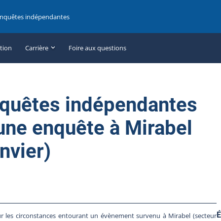
enquêtes indépendantes
ation
Carrière
Foire aux questions
nquêtes indépendantes
une enquête à Mirabel
nvier)
É
 les circonstances entourant un évènement survenu à Mirabel (secteur