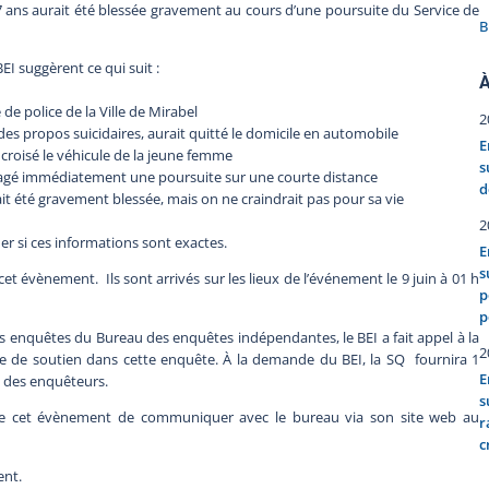
17 ans aurait été blessée gravement au cours d’une poursuite du Service de
B
 suggèrent ce qui suit :
À
de police de la Ville de Mirabel
2
nu des propos suicidaires, aurait quitté le domicile en automobile
E
it croisé le véhicule de la jeune femme
s
engagé immédiatement une poursuite sur une courte distance
d
rait été gravement blessée, mais on ne craindrait pas pour sa vie
2
 si ces informations sont exactes.
E
s
t évènement. Ils sont arrivés sur les lieux de l’événement le 9 juin à 01 h
p
p
nquêtes du Bureau des enquêtes indépendantes, le BEI a fait appel à la
2
 de soutien dans cette enquête. À la demande du BEI, la SQ fournira 1
E
on des enquêteurs.
s
e cet évènement de communiquer avec le bureau via son site web au
r
c
ent.