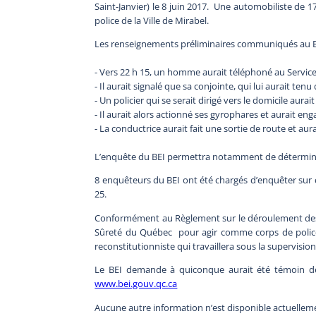
Saint-Janvier) le 8 juin 2017. Une automobiliste de 
police de la Ville de Mirabel.
Les renseignements préliminaires communiqués au BEI
- Vers 22 h 15, un homme aurait téléphoné au Service 
- Il aurait signalé que sa conjointe, qui lui aurait te
- Un policier qui se serait dirigé vers le domicile aura
- Il aurait alors actionné ses gyrophares et aurait 
- La conductrice aurait fait une sortie de route et au
L’enquête du BEI permettra notamment de déterminer
8 enquêteurs du BEI ont été chargés d’enquêter sur ce
25.
Conformément au Règlement sur le déroulement des e
Sûreté du Québec pour agir comme corps de police
reconstitutionniste qui travaillera sous la supervisi
Le BEI demande à quiconque aurait été témoin d
www.bei.gouv.qc.ca
Aucune autre information n’est disponible actuellem