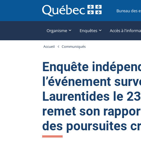
Bureau des 
Organisme
Enquêtes
Accès à l'inform
Accueil
Communiqués
Enquête indépen
l’événement surv
Laurentides le 23
remet son rappor
des poursuites cr