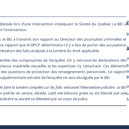
É
lessée lors d’une intervention impliquant la Sûreté du Québec Le BEI a
t l'intervention.
B
e
, le BEI a transmis son rapport au Directeur des poursuites criminelles et
e ce rapport que le DPCP déterminera s'il y a lieu de porter des accusations
À
éciation des faits analysés à la lumière du droit applicable.
2
semble des composantes de l’enquête. On y retrouve les déclarations des
E
euve matérielle recueillie et les expertises s’y rattachant. Ces éléments
s
t des questions de protection des renseignements personnels. Ce rapport
B
pplémentaire extraite de l’enquête ne sera divulguée par le BEI.
2
ire la lumière complète sur les faits entourant l’intervention policière. Le BEI
 policier en service, décède, subit une blessure grave ou est blessée par une
L
n policière ou durant sa détention par un corps de police.
S