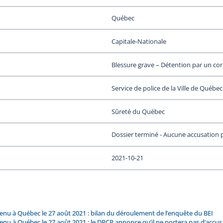
Québec
Capitale-Nationale
Blessure grave – Détention par un cor
Service de police de la Ville de Québec
Sûreté du Québec
Dossier terminé - Aucune accusation 
2021-10-21
u à Québec le 27 août 2021 : bilan du déroulement de l’enquête du BEI
u à Québec le 27 août 2021 : le DPCP annonce qu’il ne portera pas d’accus