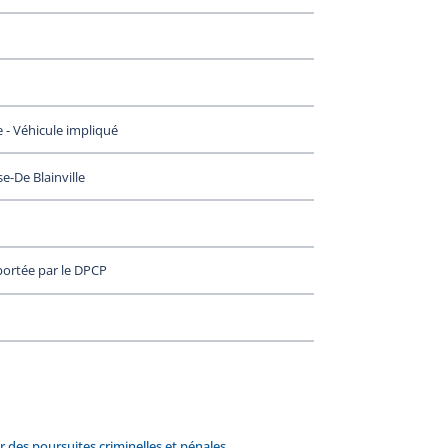
e - Véhicule impliqué
e-De Blainville
portée par le DPCP
 des poursuites criminelles et pénales