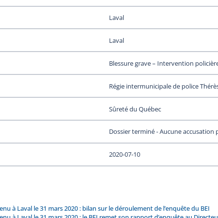
Laval
Laval
Blessure grave – Intervention policièr
Régie intermunicipale de police Thérès
Sûreté du Québec
Dossier terminé - Aucune accusation 
2020-07-10
 à Laval le 31 mars 2020 : bilan sur le déroulement de l’enquête du BEI
 à Laval le 31 mars 2020 : le BEI remet son rapport d’enquête au Directeur