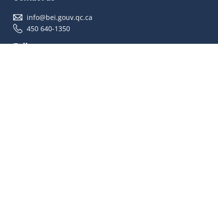
info@bei.gouv.qc.ca
450 640-1350
Follow us
Accessibilité
À propos
Droit d'auteur
Médias
Plan du site