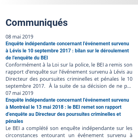
Communiqués
08 mai 2019
Enquête indépendante concernant l’événement survenu
à Lévis le 10 septembre 2017 : bilan sur le déroulement
de l’enquête du BEI
Conformément à la Loi sur la police, le BEI a remis son
rapport d’enquête sur l’événement survenu à Lévis au
Directeur des poursuites criminelles et pénales le 10
septembre 2017. À la suite de sa décision de ne pas
porter d’accusation contre les policiers impliqués, le
07 mai 2019
BEI ferme le dossier BEI-2017-041. Résumé de
Enquête indépendante concernant l’événement survenu
l’événement Un homme de 27 ans, a été atteint par
à Montréal le 13 mai 2018 : le BEI remet son rapport
balle lors d’une intervention policière du Service de
d’enquête au Directeur des poursuites criminelles et
police de la Ville de Lévis le dimanche 10 septembre
pénales
Le BEI a complété son enquête indépendante sur les
2017. La trame factuelle de cet événement est relatée
circonstances entourant un événement survenu à
dans le communiqué du Directeur des poursuites