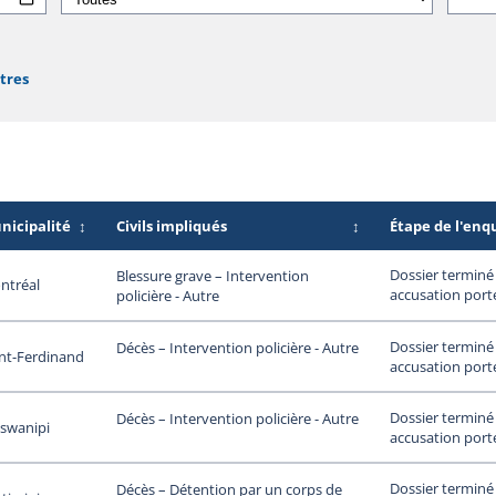
ltres
nicipalité
↕
Civils impliqués
↕
Étape de l'enq
Dossier terminé
Blessure grave – Intervention
ntréal
accusation port
policière - Autre
Dossier terminé
Décès – Intervention policière - Autre
nt-Ferdinand
accusation port
Dossier terminé
Décès – Intervention policière - Autre
swanipi
accusation port
Dossier terminé
Décès – Détention par un corps de