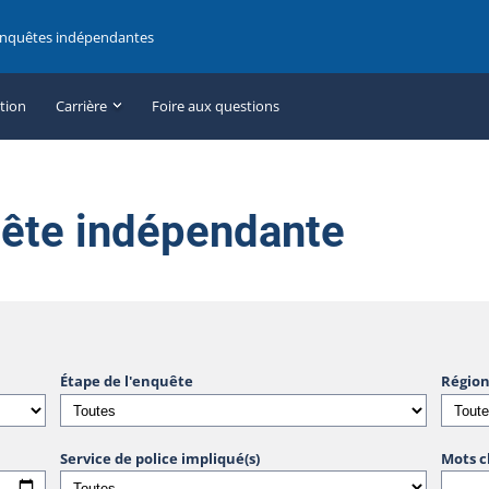
enquêtes indépendantes
ation
Carrière
Foire aux questions
uête indépendante
Étape de l'enquête
Région
Service de police impliqué(s)
Mots c