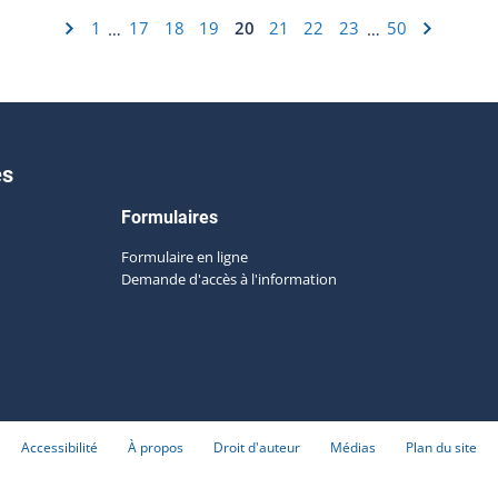
1
17
18
19
20
21
22
23
50
…
…
es
Formulaires
Formulaire en ligne
Demande d'accès à l'information
Accessibilité
À propos
Droit d'auteur
Médias
Plan du site