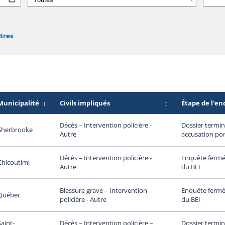
ltres
Municipalité
↕
Civils impliqués
↕
Étape de l'e
Dossier termin
Décès – Intervention policière -
Sherbrooke
accusation por
Autre
Enquête fermée
Décès – Intervention policière -
Chicoutimi
du BEI
Autre
Enquête fermée
Blessure grave – Intervention
Québec
du BEI
policière - Autre
Saint-
Dossier termin
Décès – Intervention policière –