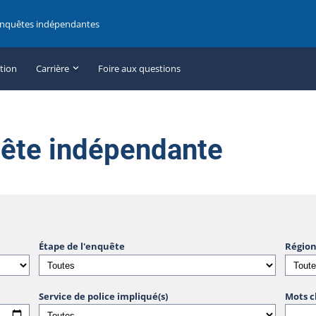
enquêtes indépendantes
ation
Carrière
Foire aux questions
uête indépendante
Étape de l'enquête
Région
Service de police impliqué(s)
Mots c