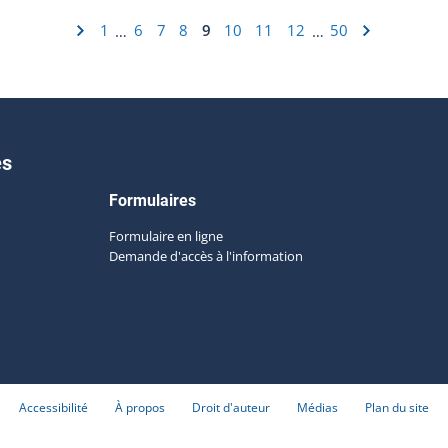
1
6
7
8
9
10
11
12
50
…
…
es
Formulaires
Formulaire en ligne
Demande d'accès à l'information
Accessibilité
À propos
Droit d'auteur
Médias
Plan du site