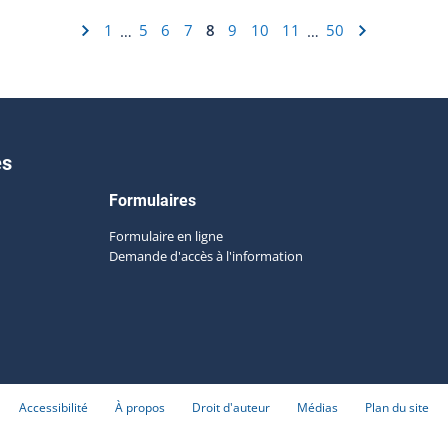
1
5
6
7
8
9
10
11
50
…
…
es
Formulaires
Formulaire en ligne
Demande d'accès à l'information
Accessibilité
À propos
Droit d'auteur
Médias
Plan du site