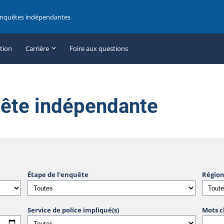
enquêtes indépendantes
ation
Carrière
Foire aux questions
uête indépendante
Étape de l'enquête
Région
Service de police impliqué(s)
Mots c