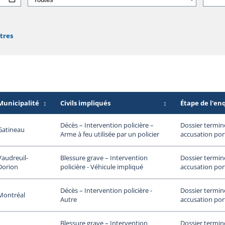
ltres
Municipalité
↕
Civils impliqués
↕
Étape de l'en
Dossier termin
Décès – Intervention policière –
Gatineau
accusation por
Arme à feu utilisée par un policier
Vaudreuil-
Dossier termin
Blessure grave – Intervention
Dorion
accusation por
policière - Véhicule impliqué
Dossier termin
Décès – Intervention policière -
Montréal
accusation por
Autre
Dossier termin
Blessure grave – Intervention