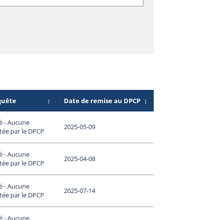
quête
↕
Date de remise au DPCP
↕
é - Aucune
2025-05-09
tée par le DPCP
é - Aucune
2025-04-08
tée par le DPCP
é - Aucune
2025-07-14
tée par le DPCP
é - Aucune