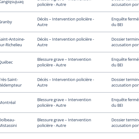
Kangiqsujuaq
accusation por
policière - Autre
Enquête fermée
Décès – Intervention policière -
Granby
du BEI
Autre
Saint-Antoine-
Dossier termin
Décès – Intervention policière -
sur-Richelieu
accusation por
Autre
Enquête fermée
Blessure grave – Intervention
Québec
du BEI
policière - Autre
Très-Saint-
Dossier termin
Décès – Intervention policière -
Rédempteur
accusation por
Autre
Enquête fermée
Blessure grave – Intervention
Montréal
du BEI
policière - Autre
Dolbeau-
Dossier termin
Blessure grave – Intervention
Mistassini
accusation por
policière - Autre