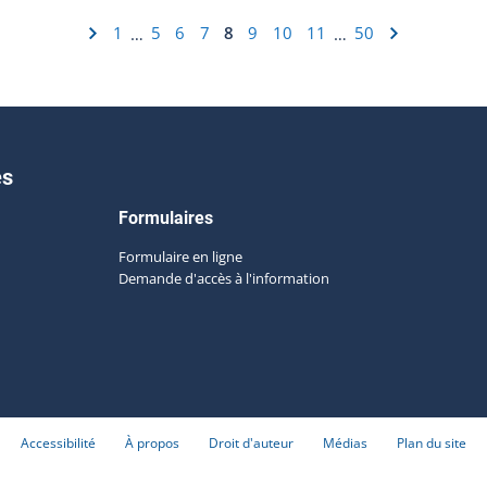
1
5
6
7
8
9
10
11
50
…
…
es
Formulaires
Formulaire en ligne
Demande d'accès à l'information
Accessibilité
À propos
Droit d'auteur
Médias
Plan du site