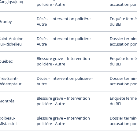
Kangiqsujuaq
accusation por
policière - Autre
Enquête fermée
Décès – Intervention policière -
Granby
du BEI
Autre
Saint-Antoine-
Dossier termin
Décès – Intervention policière -
sur-Richelieu
accusation por
Autre
Enquête fermée
Blessure grave – Intervention
Québec
du BEI
policière - Autre
Très-Saint-
Dossier termin
Décès – Intervention policière -
Rédempteur
accusation por
Autre
Enquête fermée
Blessure grave – Intervention
Montréal
du BEI
policière - Autre
Dolbeau-
Dossier termin
Blessure grave – Intervention
Mistassini
accusation por
policière - Autre