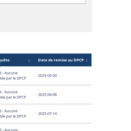
quête
↕
Date de remise au DPCP
↕
é - Aucune
2025-05-09
tée par le DPCP
é - Aucune
2025-04-08
tée par le DPCP
é - Aucune
2025-07-14
tée par le DPCP
é - Aucune