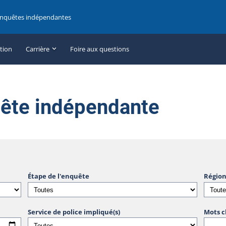
enquêtes indépendantes
ation
Carrière
Foire aux questions
uête indépendante
Étape de l'enquête
Région
Service de police impliqué(s)
Mots c