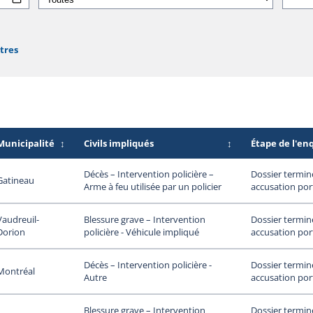
ltres
Municipalité
↕
Civils impliqués
↕
Étape de l'en
Dossier termin
Décès – Intervention policière –
Gatineau
accusation por
Arme à feu utilisée par un policier
Vaudreuil-
Dossier termin
Blessure grave – Intervention
Dorion
accusation por
policière - Véhicule impliqué
Dossier termin
Décès – Intervention policière -
Montréal
accusation por
Autre
Dossier termin
Blessure grave – Intervention