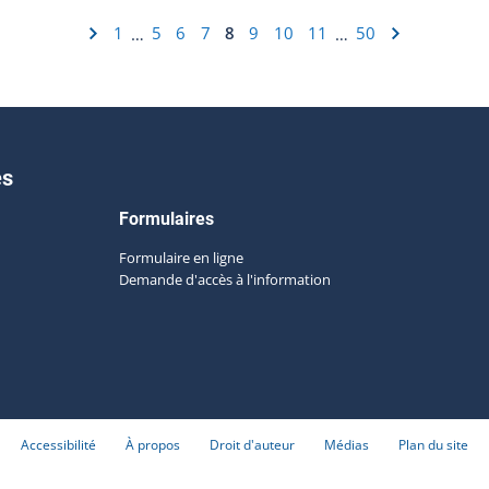
1
5
6
7
8
9
10
11
50
…
…
es
Formulaires
Formulaire en ligne
Demande d'accès à l'information
Accessibilité
À propos
Droit d'auteur
Médias
Plan du site