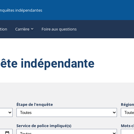
enquêtes indépendantes
ation
Carrière
Foire aux questions
uête indépendante
Étape de l'enquête
Région
Service de police impliqué(s)
Mots c