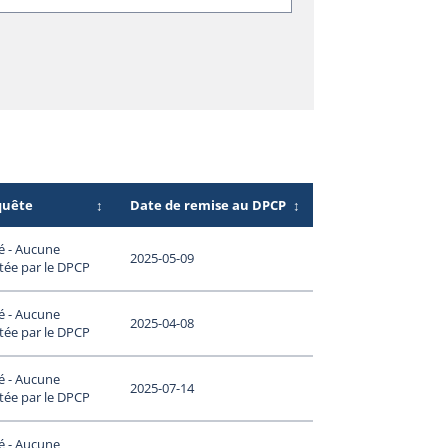
quête
↕
Date de remise au DPCP
↕
é - Aucune
2025-05-09
tée par le DPCP
é - Aucune
2025-04-08
tée par le DPCP
é - Aucune
2025-07-14
tée par le DPCP
é - Aucune