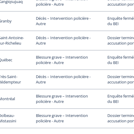
Kangiqsujuaq
accusation por
policière - Autre
Enquête fermée
Décès – Intervention policière -
Granby
du BEI
Autre
Saint-Antoine-
Dossier termin
Décès – Intervention policière -
sur-Richelieu
accusation por
Autre
Enquête fermée
Blessure grave – Intervention
Québec
du BEI
policière - Autre
Très-Saint-
Dossier termin
Décès – Intervention policière -
Rédempteur
accusation por
Autre
Enquête fermée
Blessure grave – Intervention
Montréal
du BEI
policière - Autre
Dolbeau-
Dossier termin
Blessure grave – Intervention
Mistassini
accusation por
policière - Autre