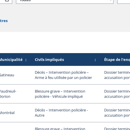
ltres
Municipalité
↕
Civils impliqués
↕
Étape de l'en
Dossier termin
Décès – Intervention policière –
Gatineau
accusation por
Arme à feu utilisée par un policier
Vaudreuil-
Dossier termin
Blessure grave – Intervention
Dorion
accusation por
policière - Véhicule impliqué
Dossier termin
Décès – Intervention policière -
Montréal
accusation por
Autre
Dossier termin
Blessure grave – Intervention