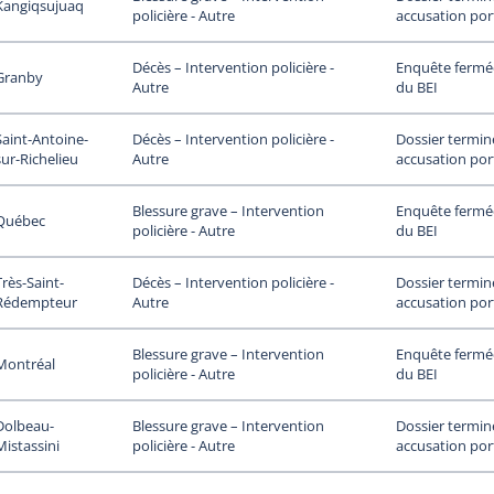
Kangiqsujuaq
accusation por
policière - Autre
Enquête fermée
Décès – Intervention policière -
Granby
du BEI
Autre
Saint-Antoine-
Dossier termin
Décès – Intervention policière -
sur-Richelieu
accusation por
Autre
Enquête fermée
Blessure grave – Intervention
Québec
du BEI
policière - Autre
Très-Saint-
Dossier termin
Décès – Intervention policière -
Rédempteur
accusation por
Autre
Enquête fermée
Blessure grave – Intervention
Montréal
du BEI
policière - Autre
Dolbeau-
Dossier termin
Blessure grave – Intervention
Mistassini
accusation por
policière - Autre