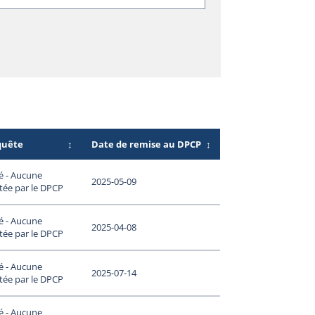
quête
↕
Date de remise au DPCP
↕
é - Aucune
2025-05-09
tée par le DPCP
é - Aucune
2025-04-08
tée par le DPCP
é - Aucune
2025-07-14
tée par le DPCP
é - Aucune