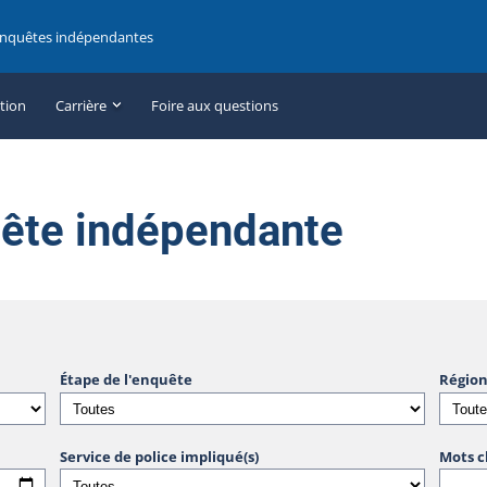
enquêtes indépendantes
ation
Carrière
Foire aux questions
uête indépendante
Étape de l'enquête
Région
Service de police impliqué(s)
Mots c