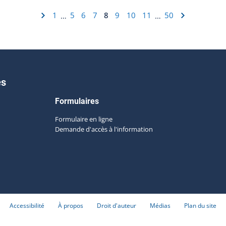
1
5
6
7
8
9
10
11
50
…
…
es
Formulaires
Formulaire en ligne
Demande d'accès à l'information
Accessibilité
À propos
Droit d'auteur
Médias
Plan du site