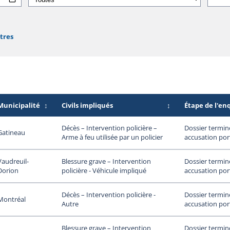
ltres
Municipalité
↕
Civils impliqués
↕
Étape de l'en
Dossier termin
Décès – Intervention policière –
Gatineau
accusation por
Arme à feu utilisée par un policier
Vaudreuil-
Dossier termin
Blessure grave – Intervention
Dorion
accusation por
policière - Véhicule impliqué
Dossier termin
Décès – Intervention policière -
Montréal
accusation por
Autre
Dossier termin
Blessure grave – Intervention