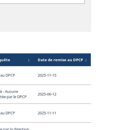
nquête
↕
Date de remise au DPCP
↕
 au DPCP
2025-11-15
é - Aucune
2025-06-12
tée par le DPCP
 au DPCP
2025-11-11
 par la direction