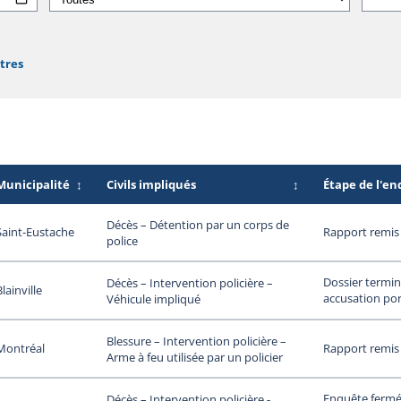
ltres
Municipalité
↕
Civils impliqués
↕
Étape de l'e
Décès – Détention par un corps de
Saint-Eustache
Rapport remis
police
Dossier termin
Décès – Intervention policière –
Blainville
accusation por
Véhicule impliqué
Blessure – Intervention policière –
Montréal
Rapport remis
Arme à feu utilisée par un policier
Enquête fermée
Décès – Intervention policière -