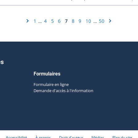
1
4
5
6
7
8
9
10
50
…
…
es
Formulaires
Formulaire en ligne
Demande d'accès à l'information
Accessibilité
À propos
Droit d'auteur
Médias
Plan du site