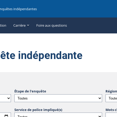
enquêtes indépendantes
ation
Carrière
Foire aux questions
uête indépendante
Étape de l'enquête
Région
Service de police impliqué(s)
Mots c