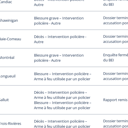
Candiac
du BEI
Autre
Dossier termin
Blessure grave – Intervention
Shawinigan
accusation por
policière - Autre
Dossier termin
Décès – Intervention policière -
Baie-Comeau
accusation por
Autre
Enquête fermée
Blessure grave – Intervention
Montréal
du BEI
policière - Autre
Dossier termin
Blessure – Intervention policière –
Longueuil
accusation por
Arme à feu utilisée par un policier
Décès – Intervention policière –
Arme à feu utilisée par un policier
alluit
Rapport remis
Blessure – Intervention policière –
Arme à feu utilisée par un policier
Dossier termin
Décès – Intervention policière –
Trois-Rivières
accusation por
Arme à feu utilisée par un policier