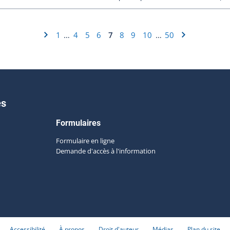
1
4
5
6
7
8
9
10
50
…
…
es
Formulaires
Formulaire en ligne
Demande d'accès à l'information
Accessibilité
À propos
Droit d'auteur
Médias
Plan du site