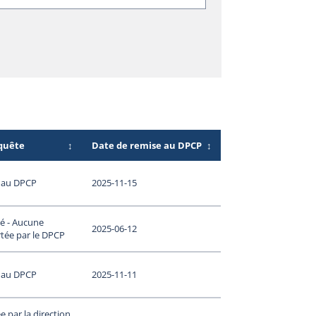
nquête
↕
Date de remise au DPCP
↕
 au DPCP
2025-11-15
é - Aucune
2025-06-12
tée par le DPCP
 au DPCP
2025-11-11
 par la direction