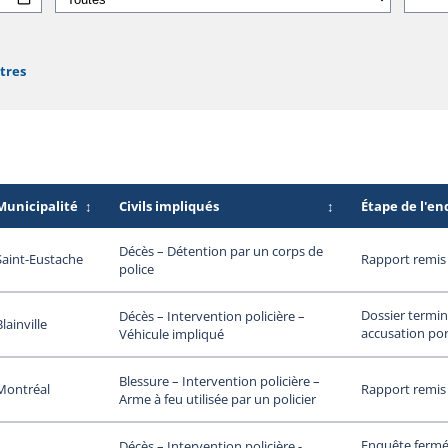
ltres
Municipalité
↕
Civils impliqués
↕
Étape de l'e
Décès – Détention par un corps de
Saint-Eustache
Rapport remis
police
Dossier termin
Décès – Intervention policière –
Blainville
accusation por
Véhicule impliqué
Blessure – Intervention policière –
Montréal
Rapport remis
Arme à feu utilisée par un policier
Enquête fermée
Décès – Intervention policière -