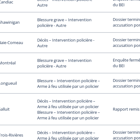
Candiac
du BEI
Autre
Dossier termin
Blessure grave – Intervention
Shawinigan
accusation por
policière - Autre
Dossier termin
Décès – Intervention policière -
Baie-Comeau
accusation por
Autre
Enquête fermée
Blessure grave – Intervention
Montréal
du BEI
policière - Autre
Dossier termin
Blessure – Intervention policière –
Longueuil
accusation por
Arme à feu utilisée par un policier
Décès – Intervention policière –
Arme à feu utilisée par un policier
alluit
Rapport remis
Blessure – Intervention policière –
Arme à feu utilisée par un policier
Dossier termin
Décès – Intervention policière –
Trois-Rivières
accusation por
Arme à feu utilisée par un policier