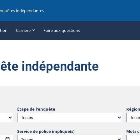
enquêtes indépendantes
ation
Carrière
Foire aux questions
uête indépendante
Étape de l'enquête
Région
Service de police impliqué(s)
Mots c