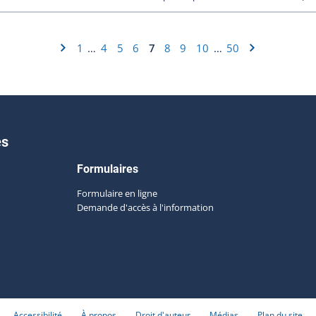
1
4
5
6
7
8
9
10
50
…
…
es
Formulaires
Formulaire en ligne
Demande d'accès à l'information
Accessibilité
À propos
Droit d'auteur
Médias
Plan du site