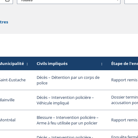
ltres
Municipalité
↕
Civils impliqués
↕
Étape de l'e
Décès – Détention par un corps de
Saint-Eustache
Rapport remis
police
Dossier termin
Décès – Intervention policière –
Blainville
accusation por
Véhicule impliqué
Blessure – Intervention policière –
Montréal
Rapport remis
Arme à feu utilisée par un policier
Enquête fermée
Décès – Intervention policière -