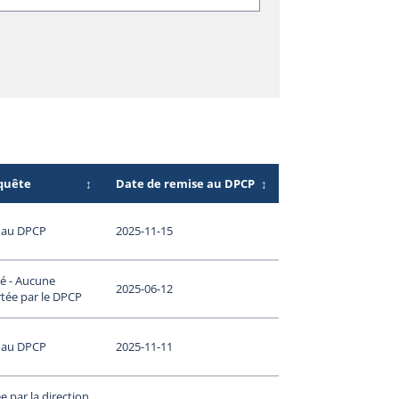
nquête
↕
Date de remise au DPCP
↕
 au DPCP
2025-11-15
é - Aucune
2025-06-12
tée par le DPCP
 au DPCP
2025-11-11
 par la direction