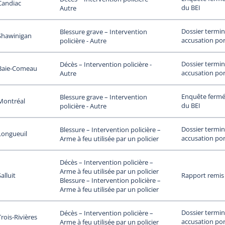
Candiac
du BEI
Autre
Dossier termin
Blessure grave – Intervention
Shawinigan
accusation por
policière - Autre
Dossier termin
Décès – Intervention policière -
Baie-Comeau
accusation por
Autre
Enquête fermée
Blessure grave – Intervention
Montréal
du BEI
policière - Autre
Dossier termin
Blessure – Intervention policière –
Longueuil
accusation por
Arme à feu utilisée par un policier
Décès – Intervention policière –
Arme à feu utilisée par un policier
alluit
Rapport remis
Blessure – Intervention policière –
Arme à feu utilisée par un policier
Dossier termin
Décès – Intervention policière –
Trois-Rivières
accusation por
Arme à feu utilisée par un policier