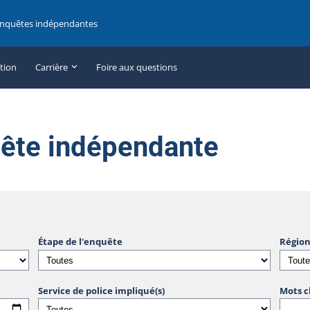
enquêtes indépendantes
ation
Carrière
Foire aux questions
uête indépendante
Étape de l'enquête
Région
Service de police impliqué(s)
Mots c