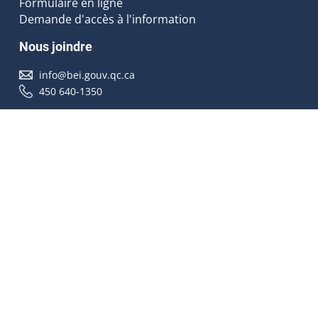
Formulaire en ligne
Demande d'accès à l'information
Nous joindre
info@bei.gouv.qc.ca
450 640-1350
Nous suivre
Accessibilité
À propos
Droit d'auteur
Médias
Plan du site