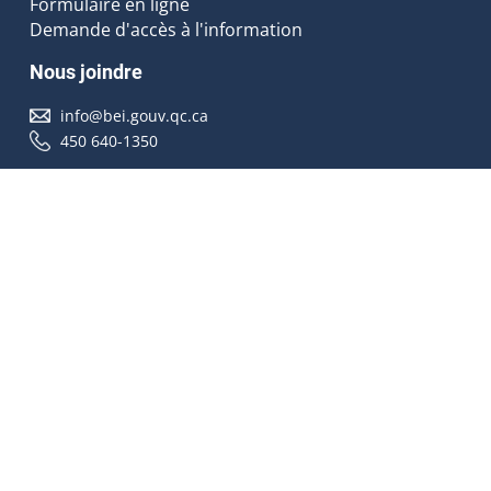
Formulaire en ligne
Demande d'accès à l'information
Nous joindre
info@bei.gouv.qc.ca
450 640-1350
Nous suivre
Accessibilité
À propos
Droit d'auteur
Médias
Plan du site