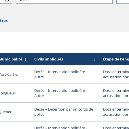
ltres
Municipalité
↕
Civils impliqués
↕
Étape de l'en
Dossier termin
Décès – Intervention policière -
Port-Cartier
accusation por
Autre
Dossier termin
Décès – Intervention policière -
Longueuil
accusation por
Autre
Dossier termin
Décès – Détention par un corps de
Québec
accusation por
police
Dossier termin
Décès – Intervention policière -