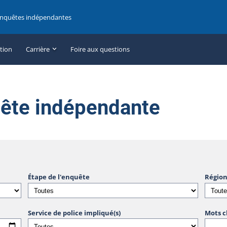
enquêtes indépendantes
ation
Carrière
Foire aux questions
uête indépendante
Étape de l'enquête
Région
Service de police impliqué(s)
Mots c