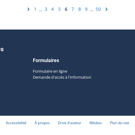
1
3
4
5
6
7
8
9
50
…
…
es
Formulaires
Formulaire en ligne
Demande d'accès à l'information
Accessibilité
À propos
Droit d'auteur
Médias
Plan du site