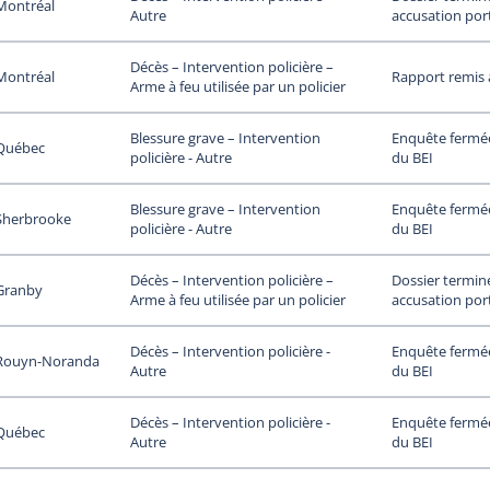
Montréal
accusation por
Autre
Décès – Intervention policière –
Montréal
Rapport remis
Arme à feu utilisée par un policier
Enquête fermée
Blessure grave – Intervention
Québec
du BEI
policière - Autre
Enquête fermée
Blessure grave – Intervention
Sherbrooke
du BEI
policière - Autre
Dossier termin
Décès – Intervention policière –
Granby
accusation por
Arme à feu utilisée par un policier
Enquête fermée
Décès – Intervention policière -
Rouyn-Noranda
du BEI
Autre
Enquête fermée
Décès – Intervention policière -
Québec
du BEI
Autre