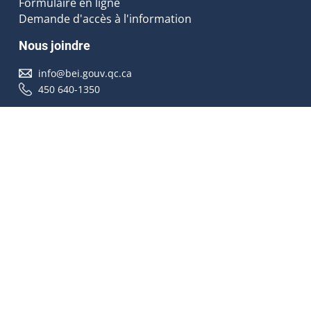
Formulaire en ligne
Demande d'accès à l'information
Nous joindre
info@bei.gouv.qc.ca
450 640-1350
Nous suivre
Accessibilité
À propos
Droit d'auteur
Médias
Plan du site