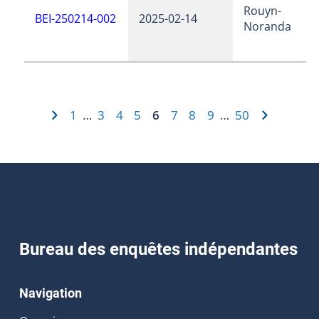
Rouyn-
BEI-250214-002
2025-02-14
Noranda
1
3
4
5
6
7
8
9
50
…
…
Bureau des enquêtes indépendantes
Navigation