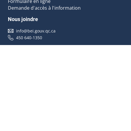
Formulaire en ligne
Demande d'accès à l'information
Nous joindre
info@bei.gouv.qc.ca
450 640-1350
Nous suivre
Accessibilité
À propos
Droit d'auteur
Médias
Plan du site