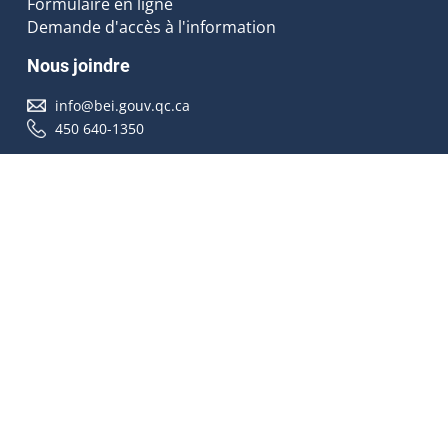
Formulaire en ligne
Demande d'accès à l'information
Nous joindre
info@bei.gouv.qc.ca
450 640-1350
Nous suivre
Accessibilité
À propos
Droit d'auteur
Médias
Plan du site